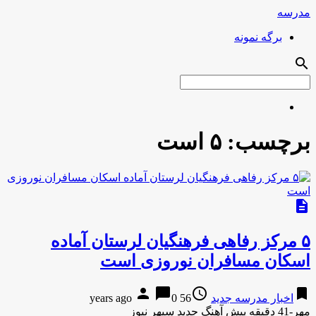
مدرسه
برگه نمونه
search
برچسب:
۵ است
description
۵ مرکز رفاهی فرهنگیان لرستان آماده
اسکان مسافران نوروزی است
person
chat_bubble
access_time
bookmark
اخبار مدرسه جدید
56 years ago
0
مهر-41 دقیقه پیش آهنگ جدید سپهر نیوز