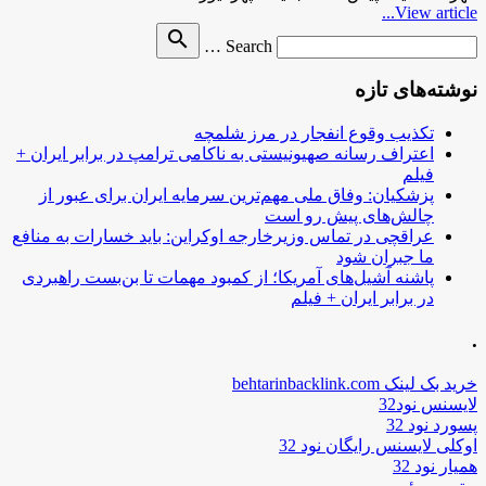
View article...
Search
search
Search …
for
نوشته‌های تازه
تکذیب وقوع انفجار در مرز شلمچه
اعتراف رسانه صهیونیستی به ناکامی ترامپ در برابر ایران +
فیلم
پزشکیان: وفاق ملی مهم‌ترین سرمایه ایران برای عبور از
چالش‌های پیش رو است
عراقچی در تماس وزیرخارجه اوکراین: باید خسارات به منافع
ما جبران شود
پاشنه آشیل‌های آمریکا؛ از کمبود مهمات تا بن‌بست راهبردی
در برابر ایران + فیلم
.
خرید بک لینک behtarinbacklink.com
لایسنس نود32
پسورد نود 32
اوکلی لایسنس رایگان نود 32
همیار نود 32