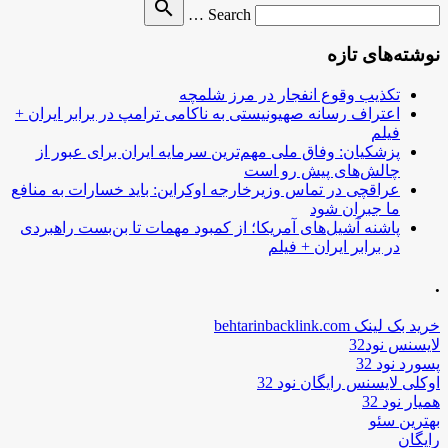
Search
search
Search …
for
نوشته‌های تازه
تکذیب وقوع انفجار در مرز شلمچه
اعتراف رسانه صهیونیستی به ناکامی ترامپ در برابر ایران +
فیلم
پزشکیان: وفاق ملی مهم‌ترین سرمایه ایران برای عبور از
چالش‌های پیش رو است
عراقچی در تماس وزیرخارجه اوکراین: باید خسارات به منافع
ما جبران شود
پاشنه آشیل‌های آمریکا؛ از کمبود مهمات تا بن‌بست راهبردی
در برابر ایران + فیلم
.
خرید بک لینک behtarinbacklink.com
لایسنس نود32
پسورد نود 32
اوکلی لایسنس رایگان نود 32
همیار نود 32
بهترین سئو
رایگان