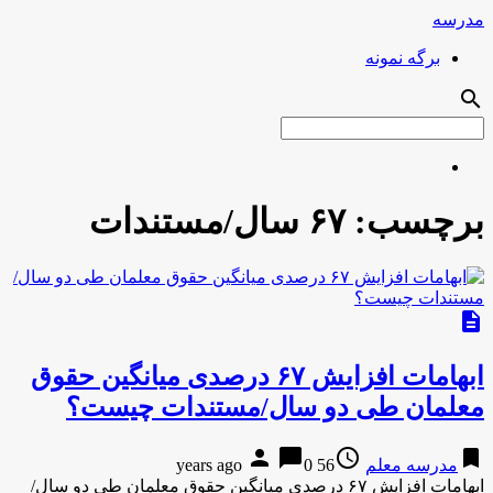
مدرسه
برگه نمونه
search
برچسب:
۶۷ سال/مستندات
description
ابهامات افزایش ۶۷ درصدی میانگین حقوق
معلمان طی دو سال/مستندات چیست؟
person
chat_bubble
access_time
bookmark
مدرسه معلم
56 years ago
0
ابهامات افزایش ۶۷ درصدی میانگین حقوق معلمان طی دو سال/