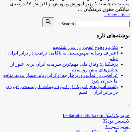
مستندات چیست؟ وزیر آموزش‌وپرورش از افزایش ۶۷ درصدی
میانگین حقوق فرهنگیان …
View article...
Search
search
Search …
for
نوشته‌های تازه
تکذیب وقوع انفجار در مرز شلمچه
اعتراف رسانه صهیونیستی به ناکامی ترامپ در برابر ایران +
فیلم
پزشکیان: وفاق ملی مهم‌ترین سرمایه ایران برای عبور از
چالش‌های پیش رو است
عراقچی در تماس وزیرخارجه اوکراین: باید خسارات به منافع
ما جبران شود
پاشنه آشیل‌های آمریکا؛ از کمبود مهمات تا بن‌بست راهبردی
در برابر ایران + فیلم
.
خرید بک لینک behtarinbacklink.com
لایسنس نود32
پسورد نود 32