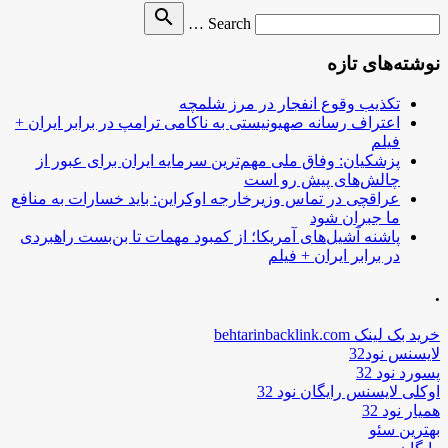
Search
search
Search …
for
نوشته‌های تازه
تکذیب وقوع انفجار در مرز شلمچه
اعتراف رسانه صهیونیستی به ناکامی ترامپ در برابر ایران +
فیلم
پزشکیان: وفاق ملی مهم‌ترین سرمایه ایران برای عبور از
چالش‌های پیش رو است
عراقچی در تماس وزیرخارجه اوکراین: باید خسارات به منافع
ما جبران شود
پاشنه آشیل‌های آمریکا؛ از کمبود مهمات تا بن‌بست راهبردی
در برابر ایران + فیلم
.
خرید بک لینک behtarinbacklink.com
لایسنس نود32
پسورد نود 32
اوکلی لایسنس رایگان نود 32
همیار نود 32
بهترین سئو