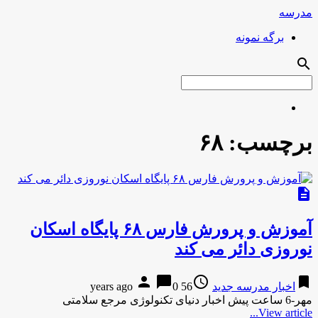
مدرسه
برگه نمونه
search
برچسب:
۶۸
description
آموزش و پرورش فارس ۶۸ پایگاه اسکان
نوروزی دائر می کند
person
chat_bubble
access_time
bookmark
اخبار مدرسه جدید
56 years ago
0
مهر-6 ساعت پیش اخبار دنیای تکنولوژی مرجع سلامتی
View article...