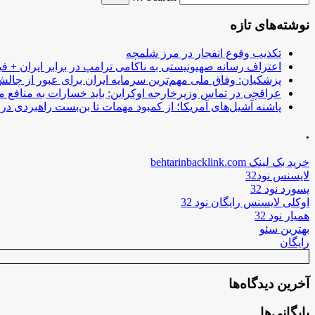
نوشته‌های تازه
تکذیب وقوع انفجار در مرز شلمچه
اعتراف رسانه صهیونیستی به ناکامی ترامپ در برابر ایران + فی
پزشکیان: وفاق ملی مهم‌ترین سرمایه ایران برای عبور از چا
عراقچی در تماس وزیرخارجه اوکراین: باید خسارات به منافع م
پاشنه آشیل‌های آمریکا؛ از کمبود مهمات تا بن‌بست راهبردی در ب
.
خرید بک لینک behtarinbacklink.com
لایسنس نود32
پسورد نود 32
اوکلی لایسنس رایگان نود 32
همیار نود 32
بهترین سئو
رایگان
آخرین دیدگاه‌ها
بایگانی‌ها