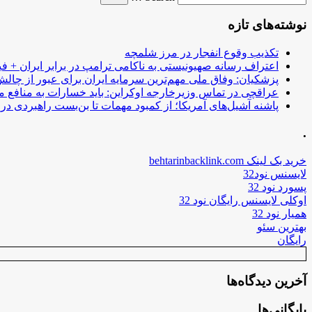
نوشته‌های تازه
تکذیب وقوع انفجار در مرز شلمچه
اعتراف رسانه صهیونیستی به ناکامی ترامپ در برابر ایران + فی
پزشکیان: وفاق ملی مهم‌ترین سرمایه ایران برای عبور از چا
عراقچی در تماس وزیرخارجه اوکراین: باید خسارات به منافع م
پاشنه آشیل‌های آمریکا؛ از کمبود مهمات تا بن‌بست راهبردی در ب
.
خرید بک لینک behtarinbacklink.com
لایسنس نود32
پسورد نود 32
اوکلی لایسنس رایگان نود 32
همیار نود 32
بهترین سئو
رایگان
آخرین دیدگاه‌ها
بایگانی‌ها