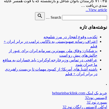
۷۱۰/۲۵ کارمندان بانوان شاغل و بازنشسته که با فوت همسر عایله
مندی دریافت …
View article...
Search
search
Search …
for
نوشته‌های تازه
تکذیب وقوع انفجار در مرز شلمچه
اعتراف رسانه صهیونیستی به ناکامی ترامپ در برابر ایران +
فیلم
پزشکیان: وفاق ملی مهم‌ترین سرمایه ایران برای عبور از
چالش‌های پیش رو است
عراقچی در تماس وزیرخارجه اوکراین: باید خسارات به منافع
ما جبران شود
پاشنه آشیل‌های آمریکا؛ از کمبود مهمات تا بن‌بست راهبردی
در برابر ایران + فیلم
.
خرید بک لینک behtarinbacklink.com
لایسنس نود32
پسورد نود 32
اوکلی لایسنس رایگان نود 32