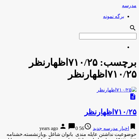
مدرسه
برگه نمونه
search
برچسب:
۷۱۰/۲۵اظهارنظر
۷۱۰/۲۵اظهارنظر
description
۷۱۰/۲۵اظهارنظر
person
chat_bubble
access_time
bookmark
اخبار مدرسه جدید
56 years ago
0
حوضوعیت نداشتن عایله مندی بانوان شاغل .وبازنشسته.خشنامه