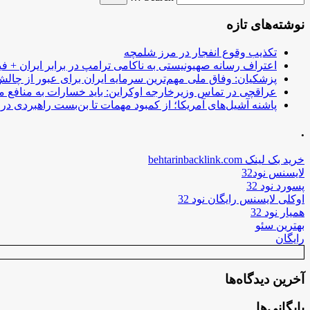
نوشته‌های تازه
تکذیب وقوع انفجار در مرز شلمچه
اعتراف رسانه صهیونیستی به ناکامی ترامپ در برابر ایران + فی
پزشکیان: وفاق ملی مهم‌ترین سرمایه ایران برای عبور از چا
عراقچی در تماس وزیرخارجه اوکراین: باید خسارات به منافع م
پاشنه آشیل‌های آمریکا؛ از کمبود مهمات تا بن‌بست راهبردی در ب
.
خرید بک لینک behtarinbacklink.com
لایسنس نود32
پسورد نود 32
اوکلی لایسنس رایگان نود 32
همیار نود 32
بهترین سئو
رایگان
آخرین دیدگاه‌ها
بایگانی‌ها