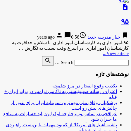
description
۹۵
person
chat_bubble
access_time
bookmark
اخبار مدرسه جدید
56 years ago
0
۹۵:امور اداری به کارشناسان امور اداری با سلام و خداقوت به
کارشناسان امور اداری در اسرع وقت نسبت به نگارش …
View article...
Search
search
Search …
for
نوشته‌های تازه
تکذیب وقوع انفجار در مرز شلمچه
اعتراف رسانه صهیونیستی به ناکامی ترامپ در برابر ایران +
فیلم
پزشکیان: وفاق ملی مهم‌ترین سرمایه ایران برای عبور از
چالش‌های پیش رو است
عراقچی در تماس وزیرخارجه اوکراین: باید خسارات به منافع
ما جبران شود
پاشنه آشیل‌های آمریکا؛ از کمبود مهمات تا بن‌بست راهبردی
در برابر ایران + فیلم