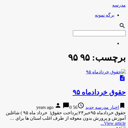
مدرسه
برگه نمونه
search
برچسب:
۹۵ ۹۵
description
حقوق خردادماه ۹۵
person
chat_bubble
access_time
bookmark
اخبار مدرسه جدید
56 years ago
0
حقوق خردادماه ۹۵خبر۲۴:پرداخت حقوق( خرداد ماه ۹۵ ) شاغلین
آموزش و پرورش بدون معوقه از طرف اغلب استان ها برای …
View article...