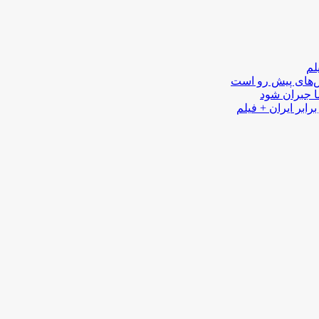
لم
لش‌های پیش رو است
ا جبران شود
رابر ایران + فیلم