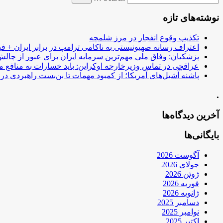
نوشته‌های تازه
تکذیب وقوع انفجار در مرز شلمچه
اعتراف رسانه صهیونیستی به ناکامی ترامپ در برابر ایران + فی
پزشکیان: وفاق ملی مهم‌ترین سرمایه ایران برای عبور از چا
عراقچی در تماس وزیرخارجه اوکراین: باید خسارات به منافع م
پاشنه آشیل‌های آمریکا؛ از کمبود مهمات تا بن‌بست راهبردی در ب
.
آخرین دیدگاه‌ها
بایگانی‌ها
آگوست 2026
جولای 2026
ژوئن 2026
فوریه 2026
ژانویه 2026
دسامبر 2025
نوامبر 2025
اکتبر 2025