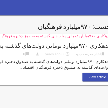
چسب:
۹۷۰میلیارد فرهنگیان
ی ۹۷۰میلیارد تومانی دولت‌های گذشته به صندوق ذخیره فرهنگیان
chat_bubble
person
access_time
bookmark
اخبار مدرسه جدید
56 years ago
0
لت‌های گذشته به صندوق ذخیره فرهنگیان اقتصاد …
View article...