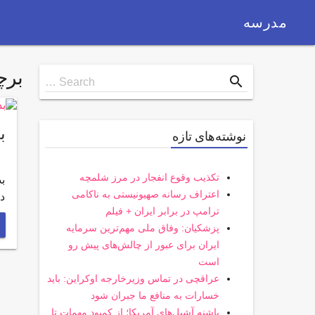
مدرسه
بر
Search
search
Search …
for
بدهکار
نوشته‌های تازه
تکذیب وقوع انفجار در مرز شلمچه
اعتراف رسانه صهیونیستی به ناکامی
دو
ترامپ در برابر ایران + فیلم
پزشکیان: وفاق ملی مهم‌ترین سرمایه
ایران برای عبور از چالش‌های پیش رو
است
عراقچی در تماس وزیرخارجه اوکراین: باید
خسارات به منافع ما جبران شود
پاشنه آشیل‌های آمریکا؛ از کمبود مهمات تا