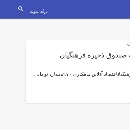
search
برگه نمونه
بدهکاری ۹۷۰میلیارد تومانی دولت‌های گذشته به صندوق ذخیره فرهنگیاناقتصاد آنلاین بدهکاری ۹۷۰میلیارد تومانی