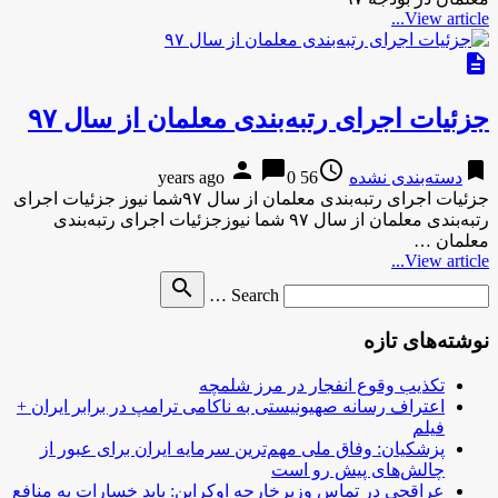
View article...
description
جزئیات اجرای رتبه‌بندی معلمان از سال ۹۷
person
chat_bubble
access_time
bookmark
دسته‌بندی نشده
56 years ago
0
جزئیات اجرای رتبه‌بندی معلمان از سال ۹۷شما نیوز جزئیات اجرای
رتبه‌بندی معلمان از سال ۹۷ شما نیوزجزئیات اجرای رتبه‌بندی
معلمان …
View article...
Search
search
Search …
for
نوشته‌های تازه
تکذیب وقوع انفجار در مرز شلمچه
اعتراف رسانه صهیونیستی به ناکامی ترامپ در برابر ایران +
فیلم
پزشکیان: وفاق ملی مهم‌ترین سرمایه ایران برای عبور از
چالش‌های پیش رو است
عراقچی در تماس وزیرخارجه اوکراین: باید خسارات به منافع