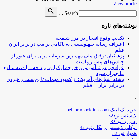
View article...
Search
search
Search …
for
نوشته‌های تازه
تکذیب وقوع انفجار در مرز شلمچه
اعتراف رسانه صهیونیستی به ناکامی ترامپ در برابر ایران +
فیلم
پزشکیان: وفاق ملی مهم‌ترین سرمایه ایران برای عبور از
چالش‌های پیش رو است
عراقچی در تماس وزیرخارجه اوکراین: باید خسارات به منافع
ما جبران شود
پاشنه آشیل‌های آمریکا؛ از کمبود مهمات تا بن‌بست راهبردی
در برابر ایران + فیلم
.
خرید بک لینک behtarinbacklink.com
لایسنس نود32
پسورد نود 32
اوکلی لایسنس رایگان نود 32
همیار نود 32