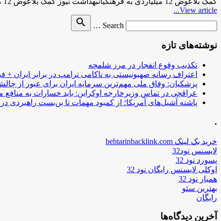
کمک بلاعوض 12 میلیاردی به فرهنگیانبهداشت نیوز کمک بلاعوض 12 میلیاردی به فرهنگیان بهداشت نیوزکمک بلاعوض 12 میلیاردی به فرهنگیان
View article...
Search
search
Search …
for
نوشته‌های تازه
تکذیب وقوع انفجار در مرز شلمچه
اعتراف رسانه صهیونیستی به ناکامی ترامپ در برابر ایران + فی
پزشکیان: وفاق ملی مهم‌ترین سرمایه ایران برای عبور از چا
عراقچی در تماس وزیرخارجه اوکراین: باید خسارات به منافع م
پاشنه آشیل‌های آمریکا؛ از کمبود مهمات تا بن‌بست راهبردی در ب
.
خرید بک لینک behtarinbacklink.com
لایسنس نود32
پسورد نود 32
اوکلی لایسنس رایگان نود 32
همیار نود 32
بهترین سئو
رایگان
آخرین دیدگاه‌ها