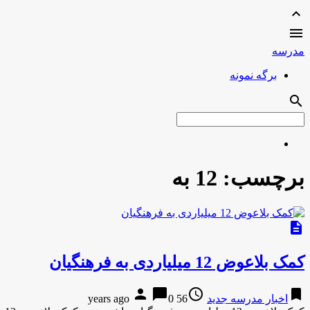
expand_less

مدرسه
برگه نمونه
search
برچسب:
12 به
description
کمک بلاعوض 12 میلیاردی به فرهنگیان
person
chat_bubble
access_time
bookmark
اخبار مدرسه جدید
56 years ago
0