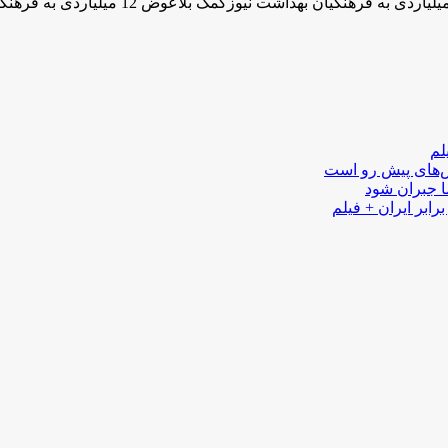
لم
لش‌های پیش رو است
ا جبران شود
رابر ایران + فیلم