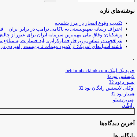
نوشته‌های تازه
تکذیب وقوع انفجار در مرز شلمچه
اعتراف رسانه صهیونیستی به ناکامی ترامپ در برابر ایران + فی
پزشکیان: وفاق ملی مهم‌ترین سرمایه ایران برای عبور از چا
عراقچی در تماس وزیرخارجه اوکراین: باید خسارات به منافع م
پاشنه آشیل‌های آمریکا؛ از کمبود مهمات تا بن‌بست راهبردی در ب
.
خرید بک لینک behtarinbacklink.com
لایسنس نود32
پسورد نود 32
اوکلی لایسنس رایگان نود 32
همیار نود 32
بهترین سئو
رایگان
آخرین دیدگاه‌ها
بایگانی‌ها