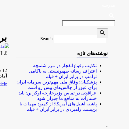
مدرسه
search
search
بر
Search
Search …
for
12 هزار کلاس آماده اسکان نوروزی فرهنگیان
نوشته‌های تازه
rk
تکذیب وقوع انفجار در مرز شلمچه
اعتراف رسانه صهیونیستی به ناکامی
آماد
ترامپ در برابر ایران + فیلم
پزشکیان: وفاق ملی مهم‌ترین سرمایه ایران
le...
برای عبور از چالش‌های پیش رو است
عراقچی در تماس وزیرخارجه اوکراین: باید
خسارات به منافع ما جبران شود
پاشنه آشیل‌های آمریکا؛ از کمبود مهمات تا
بن‌بست راهبردی در برابر ایران + فیلم
.