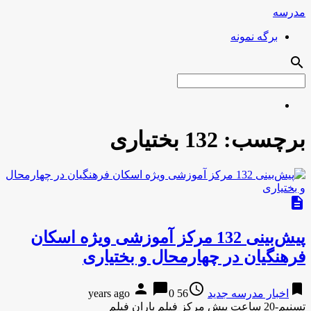
مدرسه
برگه نمونه
search
برچسب:
132 بختیاری
description
پیش‌بینی 132 مرکز آموزشی ویژه اسکان
فرهنگیان در چهارمحال و بختیاری
person
chat_bubble
access_time
bookmark
اخبار مدرسه جدید
56 years ago
0
تسنیم-20 ساعت پیش مرکز فیلم باران فیلم