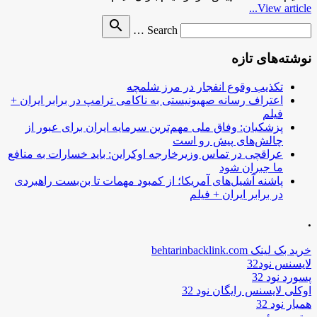
View article...
Search
search
Search …
for
نوشته‌های تازه
تکذیب وقوع انفجار در مرز شلمچه
اعتراف رسانه صهیونیستی به ناکامی ترامپ در برابر ایران +
فیلم
پزشکیان: وفاق ملی مهم‌ترین سرمایه ایران برای عبور از
چالش‌های پیش رو است
عراقچی در تماس وزیرخارجه اوکراین: باید خسارات به منافع
ما جبران شود
پاشنه آشیل‌های آمریکا؛ از کمبود مهمات تا بن‌بست راهبردی
در برابر ایران + فیلم
.
خرید بک لینک behtarinbacklink.com
لایسنس نود32
پسورد نود 32
اوکلی لایسنس رایگان نود 32
همیار نود 32