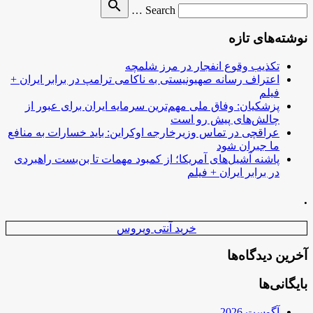
Search
search
Search …
for
نوشته‌های تازه
تکذیب وقوع انفجار در مرز شلمچه
اعتراف رسانه صهیونیستی به ناکامی ترامپ در برابر ایران +
فیلم
پزشکیان: وفاق ملی مهم‌ترین سرمایه ایران برای عبور از
چالش‌های پیش رو است
عراقچی در تماس وزیرخارجه اوکراین: باید خسارات به منافع
ما جبران شود
پاشنه آشیل‌های آمریکا؛ از کمبود مهمات تا بن‌بست راهبردی
در برابر ایران + فیلم
.
خرید آنتی ویروس
آخرین دیدگاه‌ها
بایگانی‌ها
آگوست 2026