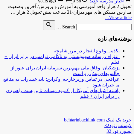
اخبار مدرسه جدید
56 years ago
0
تحویل 2 هزار واحد آموزشی به آموزش و پرورش/ آخرین وضعیت
مدارس مسکن های مهرمیزان-21 ساعت پیش تحویل 2 هزار …
View article...
Search
search
Search …
for
نوشته‌های تازه
تکذیب وقوع انفجار در مرز شلمچه
اعتراف رسانه صهیونیستی به ناکامی ترامپ در برابر ایران +
فیلم
پزشکیان: وفاق ملی مهم‌ترین سرمایه ایران برای عبور از
چالش‌های پیش رو است
عراقچی در تماس وزیرخارجه اوکراین: باید خسارات به منافع
ما جبران شود
پاشنه آشیل‌های آمریکا؛ از کمبود مهمات تا بن‌بست راهبردی
در برابر ایران + فیلم
.
خرید بک لینک behtarinbacklink.com
لایسنس نود32
پسورد نود 32