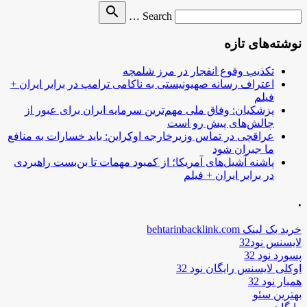
Search
search
Search …
for
نوشته‌های تازه
تکذیب وقوع انفجار در مرز شلمچه
اعتراف رسانه صهیونیستی به ناکامی ترامپ در برابر ایران +
فیلم
پزشکیان: وفاق ملی مهم‌ترین سرمایه ایران برای عبور از
چالش‌های پیش رو است
عراقچی در تماس وزیرخارجه اوکراین: باید خسارات به منافع
ما جبران شود
پاشنه آشیل‌های آمریکا؛ از کمبود مهمات تا بن‌بست راهبردی
در برابر ایران + فیلم
.
خرید بک لینک behtarinbacklink.com
لایسنس نود32
پسورد نود 32
اوکلی لایسنس رایگان نود 32
همیار نود 32
بهترین سئو