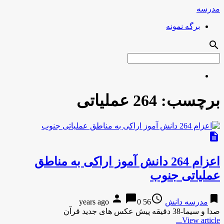
مدرسه
برگه نمونه
search
برچسب:
264 عملیاتی
description
اعزام 264 دانش آموز اراکی به مناطق
عملیاتی جنوب
person
chat_bubble
access_time
bookmark
مدرسه دانش
56 years ago
0
صدا و سیما-38 دقیقه پیش عکس های جدید قرآن
View article...