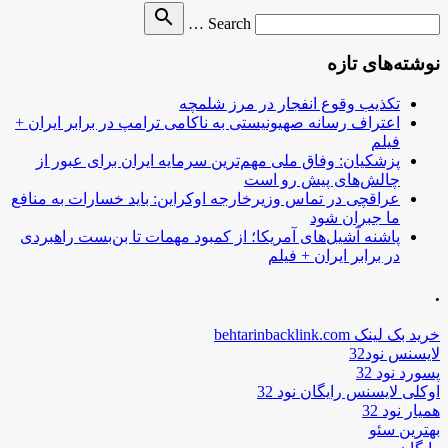
Search
search
Search …
for
نوشته‌های تازه
تکذیب وقوع انفجار در مرز شلمچه
اعتراف رسانه صهیونیستی به ناکامی ترامپ در برابر ایران +
فیلم
پزشکیان: وفاق ملی مهم‌ترین سرمایه ایران برای عبور از
چالش‌های پیش رو است
عراقچی در تماس وزیرخارجه اوکراین: باید خسارات به منافع
ما جبران شود
پاشنه آشیل‌های آمریکا؛ از کمبود مهمات تا بن‌بست راهبردی
در برابر ایران + فیلم
.
خرید بک لینک behtarinbacklink.com
لایسنس نود32
پسورد نود 32
اوکلی لایسنس رایگان نود 32
همیار نود 32
بهترین سئو