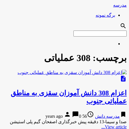
مدرسه
برگه نمونه
search
برچسب:
308 عملیاتی
description
اعزام 308 دانش آموزان سقزی به مناطق
عملیاتی جنوب
person
chat_bubble
access_time
bookmark
مدرسه دانش
56 years ago
0
صدا و سیما-13 دقیقه پیش خبرگذاری اصفحان گیم پلی استیشن
View article...