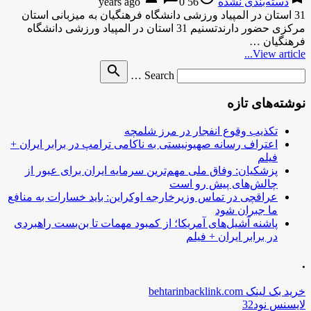
دسته‌بندی نشده
56 years ago
0
31 استان در المپیاد ورزشی دانشگاه فرهنگیان به میزبانی استان
مرکزی حضور دارندتسنیم 31 استان در المپیاد ورزشی دانشگاه
فرهنگیان …
View article...
Search
search
Search …
for
نوشته‌های تازه
تکذیب وقوع انفجار در مرز شلمچه
اعتراف رسانه صهیونیستی به ناکامی ترامپ در برابر ایران +
فیلم
پزشکیان: وفاق ملی مهم‌ترین سرمایه ایران برای عبور از
چالش‌های پیش رو است
عراقچی در تماس وزیرخارجه اوکراین: باید خسارات به منافع
ما جبران شود
پاشنه آشیل‌های آمریکا؛ از کمبود مهمات تا بن‌بست راهبردی
در برابر ایران + فیلم
.
خرید بک لینک behtarinbacklink.com
لایسنس نود32