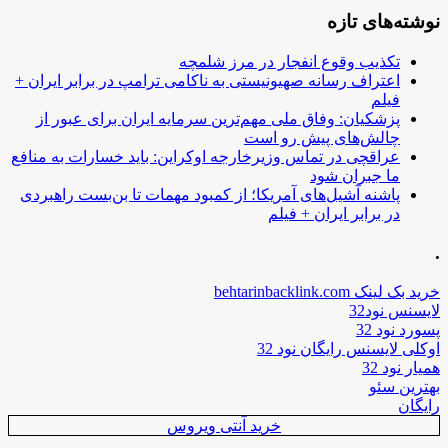
نوشته‌های تازه
تکذیب وقوع انفجار در مرز شلمچه
اعتراف رسانه صهیونیستی به ناکامی ترامپ در برابر ایران +
فیلم
پزشکیان: وفاق ملی مهم‌ترین سرمایه ایران برای عبور از
چالش‌های پیش رو است
عراقچی در تماس وزیرخارجه اوکراین: باید خسارات به منافع
ما جبران شود
پاشنه آشیل‌های آمریکا؛ از کمبود مهمات تا بن‌بست راهبردی
در برابر ایران + فیلم
.
خرید بک لینک behtarinbacklink.com
لایسنس نود32
پسورد نود 32
اوکلی لایسنس رایگان نود 32
همیار نود 32
بهترین سئو
رایگان
خرید آنتی ویروس