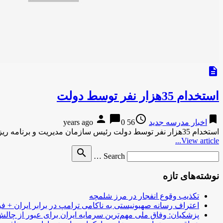
description
استخدام 35هزار نفر توسط دولت
person
chat_bubble
access_time
bookmark
اخبار مدرسه جدید
56 years ago
0
استخدام 35هزار نفر توسط دولت رئیس سازمان مدیریت و برنامه ریزی کشور با بیان این که دولت امسال ۳۴ تا …
View article...
Search
search
Search …
for
نوشته‌های تازه
تکذیب وقوع انفجار در مرز شلمچه
اعتراف رسانه صهیونیستی به ناکامی ترامپ در برابر ایران + فی
پزشکیان: وفاق ملی مهم‌ترین سرمایه ایران برای عبور از چا