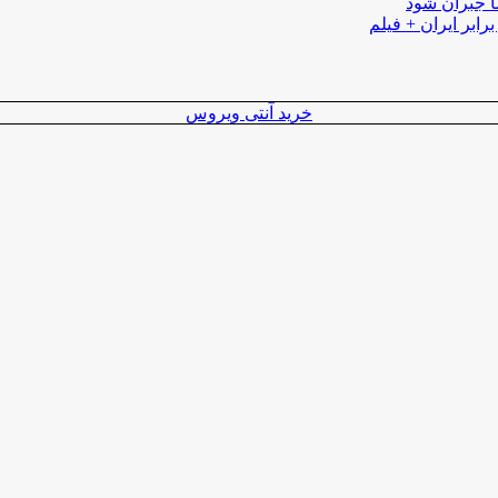
ا جبران شود
رابر ایران + فیلم
خرید آنتی ویروس