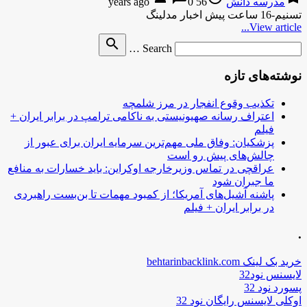
مدرسه دانش
56 years ago
0
تسنیم-16 ساعت پیش اخبار مدلینگ
View article...
Search
search
Search …
for
نوشته‌های تازه
تکذیب وقوع انفجار در مرز شلمچه
اعتراف رسانه صهیونیستی به ناکامی ترامپ در برابر ایران +
فیلم
پزشکیان: وفاق ملی مهم‌ترین سرمایه ایران برای عبور از
چالش‌های پیش رو است
عراقچی در تماس وزیرخارجه اوکراین: باید خسارات به منافع
ما جبران شود
پاشنه آشیل‌های آمریکا؛ از کمبود مهمات تا بن‌بست راهبردی
در برابر ایران + فیلم
.
خرید بک لینک behtarinbacklink.com
لایسنس نود32
پسورد نود 32
اوکلی لایسنس رایگان نود 32