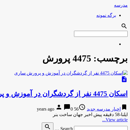
مدرسه
برگه نمونه
search
برچسب:
4475 پرورش
description
اسکان 4475 نفر از گردشگران در آموزش و پرورش ساری
person
chat_bubble
access_time
bookmark
اخبار مدرسه جدید
56 years ago
0
ایلنا-58 دقیقه پیش اخبر جهان ساخت بنر
View article...
Search
search
Search …
for