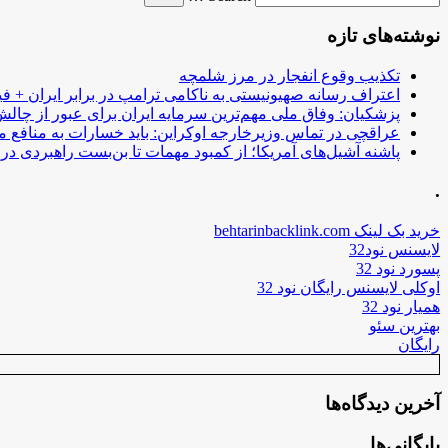
نوشته‌های تازه
تکذیب وقوع انفجار در مرز شلمچه
اعتراف رسانه صهیونیستی به ناکامی ترامپ در برابر ایران + فی
پزشکیان: وفاق ملی مهم‌ترین سرمایه ایران برای عبور از چا
عراقچی در تماس وزیرخارجه اوکراین: باید خسارات به منافع م
پاشنه آشیل‌های آمریکا؛ از کمبود مهمات تا بن‌بست راهبردی در ب
.
خرید بک لینک behtarinbacklink.com
لایسنس نود32
پسورد نود 32
اوکلی لایسنس رایگان نود 32
همیار نود 32
بهترین سئو
رایگان
آخرین دیدگاه‌ها
بایگانی‌ها