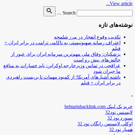
View article...
Search
search
Search …
for
نوشته‌های تازه
تکذیب وقوع انفجار در مرز شلمچه
اعتراف رسانه صهیونیستی به ناکامی ترامپ در برابر ایران +
فیلم
پزشکیان: وفاق ملی مهم‌ترین سرمایه ایران برای عبور از
چالش‌های پیش رو است
عراقچی در تماس وزیرخارجه اوکراین: باید خسارات به منافع
ما جبران شود
پاشنه آشیل‌های آمریکا؛ از کمبود مهمات تا بن‌بست راهبردی
در برابر ایران + فیلم
.
خرید بک لینک behtarinbacklink.com
لایسنس نود32
پسورد نود 32
اوکلی لایسنس رایگان نود 32
همیار نود 32