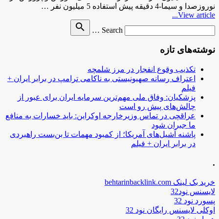
نوروزصدا و سیما-4 دقیقه پیش استفاده 5 میلیون نفر …
View article...
Search
search
Search …
for
نوشته‌های تازه
تکذیب وقوع انفجار در مرز شلمچه
اعتراف رسانه صهیونیستی به ناکامی ترامپ در برابر ایران +
فیلم
پزشکیان: وفاق ملی مهم‌ترین سرمایه ایران برای عبور از
چالش‌های پیش رو است
عراقچی در تماس وزیرخارجه اوکراین: باید خسارات به منافع
ما جبران شود
پاشنه آشیل‌های آمریکا؛ از کمبود مهمات تا بن‌بست راهبردی
در برابر ایران + فیلم
.
خرید بک لینک behtarinbacklink.com
لایسنس نود32
پسورد نود 32
اوکلی لایسنس رایگان نود 32