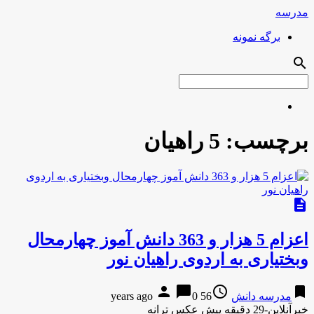
مدرسه
برگه نمونه
search
برچسب:
5 راهیان
description
اعزام 5 هزار و 363 دانش آموز چهارمحال
وبختیاری به اردوی راهیان نور
person
chat_bubble
access_time
bookmark
مدرسه دانش
56 years ago
0
خبرآنلاین-29 دقیقه پیش عکس ترانه