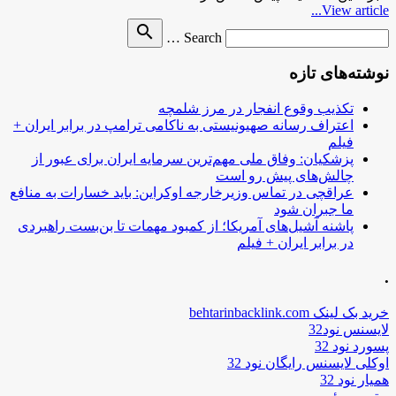
View article...
Search
search
Search …
for
نوشته‌های تازه
تکذیب وقوع انفجار در مرز شلمچه
اعتراف رسانه صهیونیستی به ناکامی ترامپ در برابر ایران +
فیلم
پزشکیان: وفاق ملی مهم‌ترین سرمایه ایران برای عبور از
چالش‌های پیش رو است
عراقچی در تماس وزیرخارجه اوکراین: باید خسارات به منافع
ما جبران شود
پاشنه آشیل‌های آمریکا؛ از کمبود مهمات تا بن‌بست راهبردی
در برابر ایران + فیلم
.
خرید بک لینک behtarinbacklink.com
لایسنس نود32
پسورد نود 32
اوکلی لایسنس رایگان نود 32
همیار نود 32