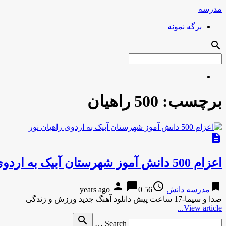
مدرسه
برگه نمونه
search
برچسب:
500 راهیان
description
اعزام 500 دانش آموز شهرستان آبیک به اردوی راهیان نور
person
chat_bubble
access_time
bookmark
مدرسه دانش
56 years ago
0
صدا و سیما-17 ساعت پیش دانلود آهنگ جدید ورزش و زندگی
View article...
Search
search
Search …
for