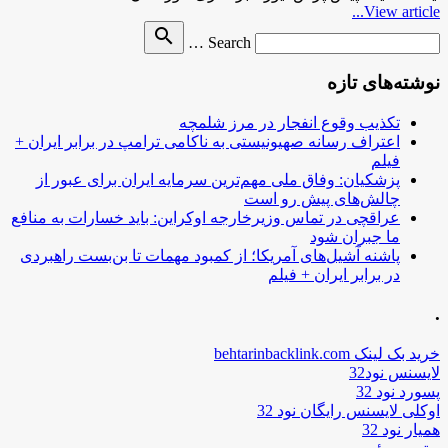
View article...
Search
search
Search …
for
نوشته‌های تازه
تکذیب وقوع انفجار در مرز شلمچه
اعتراف رسانه صهیونیستی به ناکامی ترامپ در برابر ایران +
فیلم
پزشکیان: وفاق ملی مهم‌ترین سرمایه ایران برای عبور از
چالش‌های پیش رو است
عراقچی در تماس وزیرخارجه اوکراین: باید خسارات به منافع
ما جبران شود
پاشنه آشیل‌های آمریکا؛ از کمبود مهمات تا بن‌بست راهبردی
در برابر ایران + فیلم
.
خرید بک لینک behtarinbacklink.com
لایسنس نود32
پسورد نود 32
اوکلی لایسنس رایگان نود 32
همیار نود 32