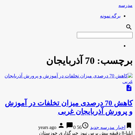
مدرسه
برگه نمونه
search
برچسب:
70 آذربایجان
description
کاهش 70 درصدی میزان تخلفات در آموزش
و پرورش آذربایجان غربی
person
chat_bubble
access_time
bookmark
اخبار مدرسه جدید
56 years ago
0
ایلنا-8 دقیقه پیش پرس نیوز خبرگذاری خوزستان