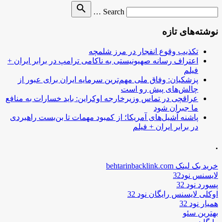
Search
search
Search …
for
نوشته‌های تازه
تکذیب وقوع انفجار در مرز شلمچه
اعتراف رسانه صهیونیستی به ناکامی ترامپ در برابر ایران +
فیلم
پزشکیان: وفاق ملی مهم‌ترین سرمایه ایران برای عبور از
چالش‌های پیش رو است
عراقچی در تماس وزیرخارجه اوکراین: باید خسارات به منافع
ما جبران شود
پاشنه آشیل‌های آمریکا؛ از کمبود مهمات تا بن‌بست راهبردی
در برابر ایران + فیلم
.
خرید بک لینک behtarinbacklink.com
لایسنس نود32
پسورد نود 32
اوکلی لایسنس رایگان نود 32
همیار نود 32
بهترین سئو