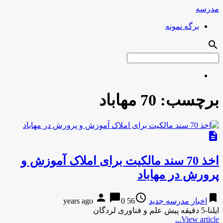
مدرسه
برگه نمونه
search
برچسب:
70 مهاباد
description
اخذ 70 سند مالکیت برای املاک آموزش و
پرورش در مهاباد
person
chat_bubble
access_time
bookmark
اخبار مدرسه جدید
56 years ago
0
ایلنا-5 دقیقه پیش علم و فناوری لردگان
View article...