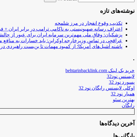
نوشته‌های تازه
تکذیب وقوع انفجار در مرز شلمچه
اعتراف رسانه صهیونیستی به ناکامی ترامپ در برابر ایران + فی
پزشکیان: وفاق ملی مهم‌ترین سرمایه ایران برای عبور از چا
عراقچی در تماس وزیرخارجه اوکراین: باید خسارات به منافع م
پاشنه آشیل‌های آمریکا؛ از کمبود مهمات تا بن‌بست راهبردی در ب
.
خرید بک لینک behtarinbacklink.com
لایسنس نود32
پسورد نود 32
اوکلی لایسنس رایگان نود 32
همیار نود 32
بهترین سئو
رایگان
آخرین دیدگاه‌ها
بایگانی‌ها