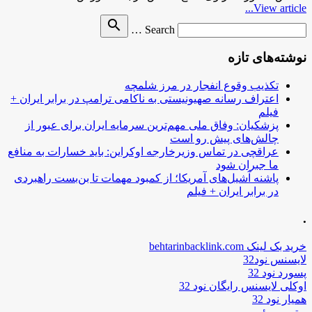
View article...
Search
search
Search …
for
نوشته‌های تازه
تکذیب وقوع انفجار در مرز شلمچه
اعتراف رسانه صهیونیستی به ناکامی ترامپ در برابر ایران +
فیلم
پزشکیان: وفاق ملی مهم‌ترین سرمایه ایران برای عبور از
چالش‌های پیش رو است
عراقچی در تماس وزیرخارجه اوکراین: باید خسارات به منافع
ما جبران شود
پاشنه آشیل‌های آمریکا؛ از کمبود مهمات تا بن‌بست راهبردی
در برابر ایران + فیلم
.
خرید بک لینک behtarinbacklink.com
لایسنس نود32
پسورد نود 32
اوکلی لایسنس رایگان نود 32
همیار نود 32