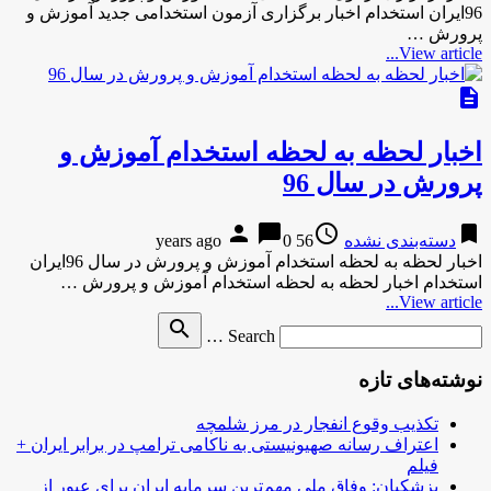
96ایران استخدام اخبار برگزاری آزمون استخدامی جدید آموزش و
پرورش …
View article...
description
اخبار لحظه به لحظه استخدام آموزش و
پرورش در سال 96
person
chat_bubble
access_time
bookmark
دسته‌بندی نشده
56 years ago
0
اخبار لحظه به لحظه استخدام آموزش و پرورش در سال 96ایران
استخدام اخبار لحظه به لحظه استخدام آموزش و پرورش …
View article...
Search
search
Search …
for
نوشته‌های تازه
تکذیب وقوع انفجار در مرز شلمچه
اعتراف رسانه صهیونیستی به ناکامی ترامپ در برابر ایران +
فیلم
پزشکیان: وفاق ملی مهم‌ترین سرمایه ایران برای عبور از