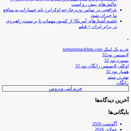
چالش‌های پیش رو است
عراقچی در تماس وزیرخارجه اوکراین: باید خسارات به منافع
ما جبران شود
پاشنه آشیل‌های آمریکا؛ از کمبود مهمات تا بن‌بست راهبردی
در برابر ایران + فیلم
.
خرید بک لینک behtarinbacklink.com
لایسنس نود32
پسورد نود 32
اوکلی لایسنس رایگان نود 32
همیار نود 32
بهترین سئو
رایگان
خرید آنتی ویروس
آخرین دیدگاه‌ها
بایگانی‌ها
آگوست 2026
جولای 2026