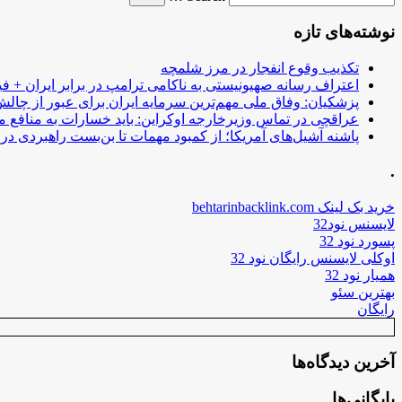
نوشته‌های تازه
تکذیب وقوع انفجار در مرز شلمچه
اعتراف رسانه صهیونیستی به ناکامی ترامپ در برابر ایران + فی
پزشکیان: وفاق ملی مهم‌ترین سرمایه ایران برای عبور از چا
عراقچی در تماس وزیرخارجه اوکراین: باید خسارات به منافع م
پاشنه آشیل‌های آمریکا؛ از کمبود مهمات تا بن‌بست راهبردی در ب
.
خرید بک لینک behtarinbacklink.com
لایسنس نود32
پسورد نود 32
اوکلی لایسنس رایگان نود 32
همیار نود 32
بهترین سئو
رایگان
آخرین دیدگاه‌ها
بایگانی‌ها