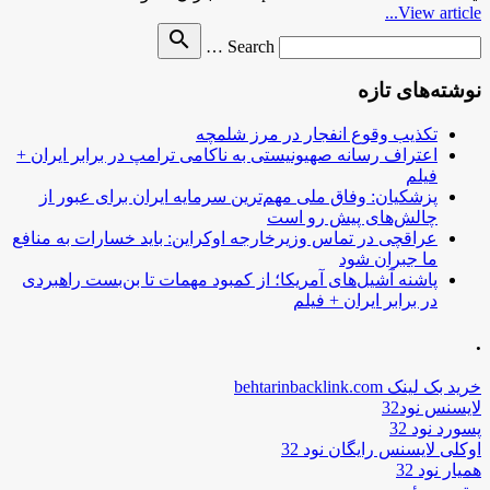
View article...
Search
search
Search …
for
نوشته‌های تازه
تکذیب وقوع انفجار در مرز شلمچه
اعتراف رسانه صهیونیستی به ناکامی ترامپ در برابر ایران +
فیلم
پزشکیان: وفاق ملی مهم‌ترین سرمایه ایران برای عبور از
چالش‌های پیش رو است
عراقچی در تماس وزیرخارجه اوکراین: باید خسارات به منافع
ما جبران شود
پاشنه آشیل‌های آمریکا؛ از کمبود مهمات تا بن‌بست راهبردی
در برابر ایران + فیلم
.
خرید بک لینک behtarinbacklink.com
لایسنس نود32
پسورد نود 32
اوکلی لایسنس رایگان نود 32
همیار نود 32