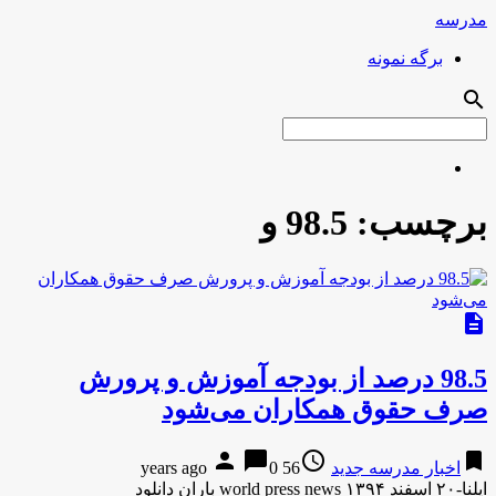
مدرسه
برگه نمونه
search
برچسب:
98.5 و
description
98.5 درصد از بودجه آموزش و پرورش
صرف حقوق همکاران می‌شود
person
chat_bubble
access_time
bookmark
اخبار مدرسه جدید
56 years ago
0
ایلنا-۲۰ اسفند ۱۳۹۴ world press news باران دانلود