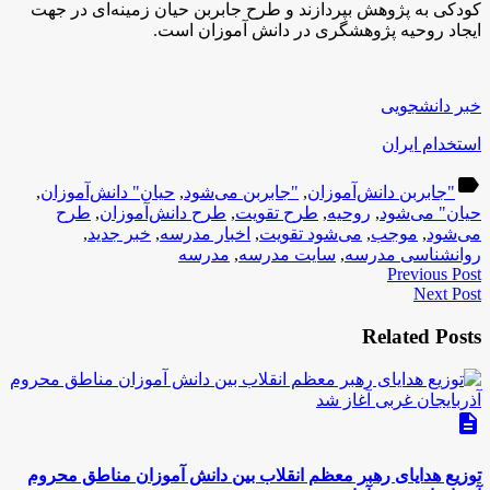
کودکی به پژوهش بپردازند و طرح جابربن حیان زمینه‌ای در جهت
ایجاد روحیه پژوهشگری در دانش آموزان است.
خبر دانشجویی
استخدام ایران
label
"جابربن دانش‌آموزان
,
"جابربن می‌شود
,
حیان" دانش‌آموزان
,
حیان" می‌شود
,
روحیه
,
طرح تقویت
,
طرح دانش‌آموزان
,
طرح
می‌شود
,
موجب
,
می‌شود تقویت
,
اخبار مدرسه
,
خبر جدید
,
روانشناسی مدرسه
,
سایت مدرسه
,
مدرسه
Previous Post
Next Post
Related Posts
description
توزیع هدایای رهبر معظم انقلاب بین دانش آموزان مناطق محروم