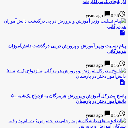
آذربایجان غربی آغاز شد
chat_bubble
access_time
0
56 years ago
description
پیام تسلیت وزیر آموزش و پرورش در پی درگذشت دانش‌آموزان
هرمزگانی
chat_bubble
access_time
0
56 years ago
description
پاسخ مدیرکل آموزش و پرورش هرمزگان به ازدواج یک‌شبه ۵۰
دانش‌آموز دختر در پارسیان
chat_bubble
access_time
0
56 years ago