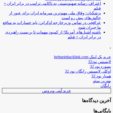
اعتراف رسانه صهیونیستی به ناکامی ترامپ در برابر ایران +
فیلم
پزشکیان: وفاق ملی مهم‌ترین سرمایه ایران برای عبور از
چالش‌های پیش رو است
عراقچی در تماس وزیرخارجه اوکراین: باید خسارات به منافع
ما جبران شود
پاشنه آشیل‌های آمریکا؛ از کمبود مهمات تا بن‌بست راهبردی
در برابر ایران + فیلم
.
خرید بک لینک behtarinbacklink.com
لایسنس نود32
پسورد نود 32
اوکلی لایسنس رایگان نود 32
همیار نود 32
بهترین سئو
رایگان
خرید آنتی ویروس
آخرین دیدگاه‌ها
بایگانی‌ها