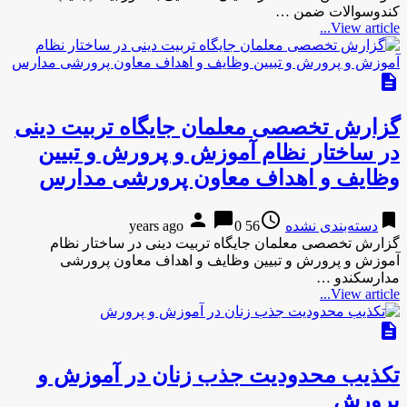
کندوسوالات ضمن …
View article...
description
گزارش تخصصی معلمان جایگاه تربیت دینی
در ساختار نظام آموزش و پرورش و تبیین
وظایف و اهداف معاون پرورشی مدارس
person
chat_bubble
access_time
bookmark
دسته‌بندی نشده
56 years ago
0
گزارش تخصصی معلمان جایگاه تربیت دینی در ساختار نظام
آموزش و پرورش و تبیین وظایف و اهداف معاون پرورشی
مدارسکندو …
View article...
description
تکذیب محدودیت جذب زنان در آموزش و
پرورش