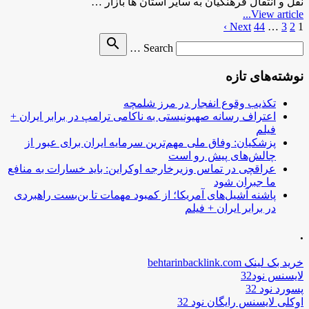
نقل و انتقال فرهنگیان به سایر استان ها بازار …
View article...
1
2
3
…
44
صفحه‌بندی
Next ›
Search
search
نوشته‌ها
Search …
for
نوشته‌های تازه
تکذیب وقوع انفجار در مرز شلمچه
اعتراف رسانه صهیونیستی به ناکامی ترامپ در برابر ایران +
فیلم
پزشکیان: وفاق ملی مهم‌ترین سرمایه ایران برای عبور از
چالش‌های پیش رو است
عراقچی در تماس وزیرخارجه اوکراین: باید خسارات به منافع
ما جبران شود
پاشنه آشیل‌های آمریکا؛ از کمبود مهمات تا بن‌بست راهبردی
در برابر ایران + فیلم
.
خرید بک لینک behtarinbacklink.com
لایسنس نود32
پسورد نود 32
اوکلی لایسنس رایگان نود 32