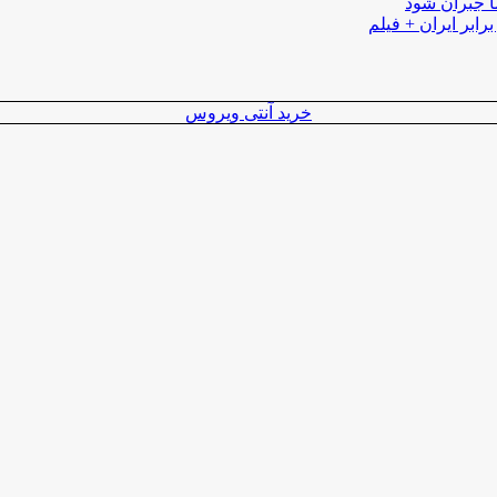
ا جبران شود
رابر ایران + فیلم
خرید آنتی ویروس