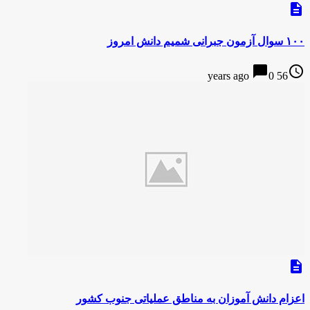
description
۱۰۰ سوال آزمون جبرانی شمیم دانش امروز
chat_bubble
access_time
0
56 years ago
description
اعزام دانش آموزان به مناطق عملیاتی جنوب کشور