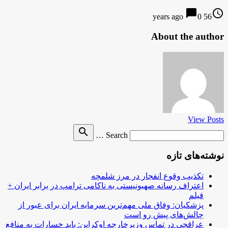
chat_bubble
access_time
0
56 years ago
About the author
View Posts
Search
search
Search …
for
نوشته‌های تازه
تکذیب وقوع انفجار در مرز شلمچه
اعتراف رسانه صهیونیستی به ناکامی ترامپ در برابر ایران +
فیلم
پزشکیان: وفاق ملی مهم‌ترین سرمایه ایران برای عبور از
چالش‌های پیش رو است
عراقچی در تماس وزیرخارجه اوکراین: باید خسارات به منافع