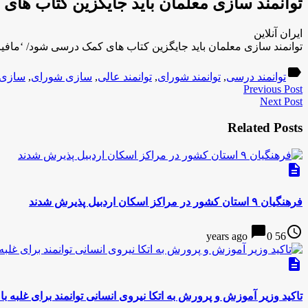
توانمند سازی معلمان باید جایگزین کتاب ها
ایران آنلاین
توانمند سازی معلمان باید جایگزین کتاب های کمک درسی شود/ ‘مافی
label
توانمند درسی
,
توانمند شورای
,
توانمند عالی
,
سازی شورای
,
سازی 
Previous Post
Next Post
Related Posts
description
فرهنگیان ۹ استان کشور در مراکز اسکان اردبیل پذیرش شدند
chat_bubble
access_time
0
56 years ago
description
تاکید وزیر آموزش و پرورش به اتکا نیروی انسانی توانمند برای غلبه ب