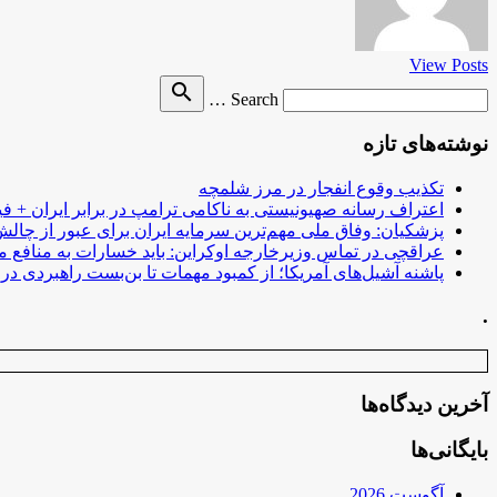
View Posts
Search
search
Search …
for
نوشته‌های تازه
تکذیب وقوع انفجار در مرز شلمچه
اعتراف رسانه صهیونیستی به ناکامی ترامپ در برابر ایران + فی
پزشکیان: وفاق ملی مهم‌ترین سرمایه ایران برای عبور از چا
عراقچی در تماس وزیرخارجه اوکراین: باید خسارات به منافع م
پاشنه آشیل‌های آمریکا؛ از کمبود مهمات تا بن‌بست راهبردی در ب
.
آخرین دیدگاه‌ها
بایگانی‌ها
آگوست 2026