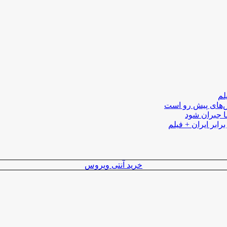
لم
لش‌های پیش رو است
ا جبران شود
رابر ایران + فیلم
خرید آنتی ویروس