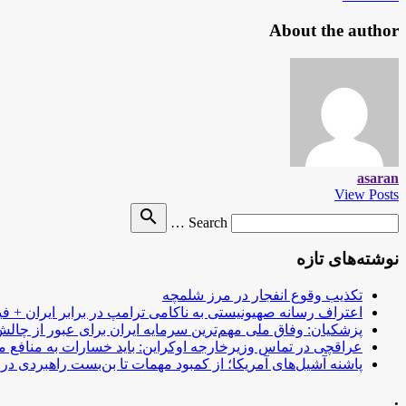
About the author
asaran
View Posts
Search
search
Search …
for
نوشته‌های تازه
تکذیب وقوع انفجار در مرز شلمچه
اعتراف رسانه صهیونیستی به ناکامی ترامپ در برابر ایران + فی
پزشکیان: وفاق ملی مهم‌ترین سرمایه ایران برای عبور از چا
عراقچی در تماس وزیرخارجه اوکراین: باید خسارات به منافع م
پاشنه آشیل‌های آمریکا؛ از کمبود مهمات تا بن‌بست راهبردی در ب
.