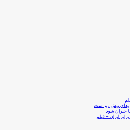
لم
لش‌های پیش رو است
ا جبران شود
رابر ایران + فیلم