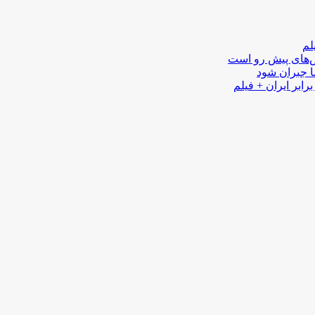
لم
لش‌های پیش رو است
ا جبران شود
رابر ایران + فیلم