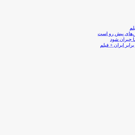
لم
لش‌های پیش رو است
ا جبران شود
رابر ایران + فیلم