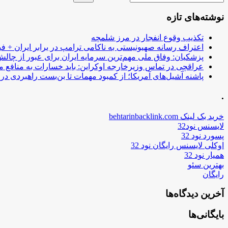
نوشته‌های تازه
تکذیب وقوع انفجار در مرز شلمچه
اعتراف رسانه صهیونیستی به ناکامی ترامپ در برابر ایران + فی
پزشکیان: وفاق ملی مهم‌ترین سرمایه ایران برای عبور از چا
عراقچی در تماس وزیرخارجه اوکراین: باید خسارات به منافع م
پاشنه آشیل‌های آمریکا؛ از کمبود مهمات تا بن‌بست راهبردی در ب
.
خرید بک لینک behtarinbacklink.com
لایسنس نود32
پسورد نود 32
اوکلی لایسنس رایگان نود 32
همیار نود 32
بهترین سئو
رایگان
آخرین دیدگاه‌ها
بایگانی‌ها