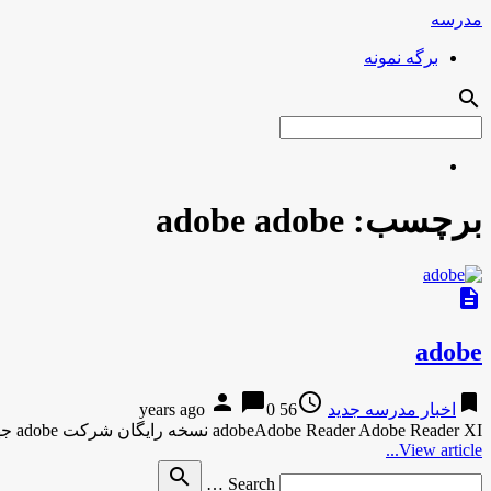
مدرسه
برگه نمونه
search
برچسب:
adobe adobe
description
adobe
person
chat_bubble
access_time
bookmark
اخبار مدرسه جدید
56 years ago
0
adobeAdobe Reader Adobe Reader XI نسخه رایگان شرکت adobe جهت نمایش فایل های PDF و قابلیت های درون آنها می …
View article...
Search
search
Search …
for