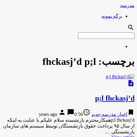
مدرسه
برگه نمونه
search
برچسب:
fhckasj’d p;l
description
p;l fhckasj’d
person
chat_bubble
access_time
bookmark
اخبار مدرسه جدید
56 years ago
0
p;l fhckasj’dهمکارمحترم بازنشسته سلام علیکم با عنایت به اینکه
از سال ۹۵ پرداخت حقوق بازنشستگان توسط سیستم های سازمان
بازنشستگی …