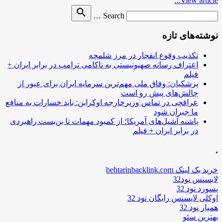
View article...
Search
search
Search …
for
نوشته‌های تازه
تکذیب وقوع انفجار در مرز شلمچه
اعتراف رسانه صهیونیستی به ناکامی ترامپ در برابر ایران +
فیلم
پزشکیان: وفاق ملی مهم‌ترین سرمایه ایران برای عبور از
چالش‌های پیش رو است
عراقچی در تماس وزیرخارجه اوکراین: باید خسارات به منافع
ما جبران شود
پاشنه آشیل‌های آمریکا؛ از کمبود مهمات تا بن‌بست راهبردی
در برابر ایران + فیلم
.
خرید بک لینک behtarinbacklink.com
لایسنس نود32
پسورد نود 32
اوکلی لایسنس رایگان نود 32
همیار نود 32
بهترین سئو