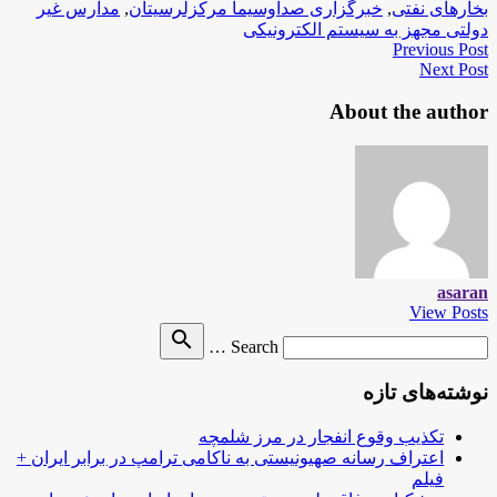
بخارهای نفتی
,
خبرگزاری صداوسیما مرکزلرسیتان
,
مدارس غیر
دولتی مجهز به سیستم الکترونیکی
Previous Post
Next Post
About the author
asaran
View Posts
Search
search
Search …
for
نوشته‌های تازه
تکذیب وقوع انفجار در مرز شلمچه
اعتراف رسانه صهیونیستی به ناکامی ترامپ در برابر ایران +
فیلم