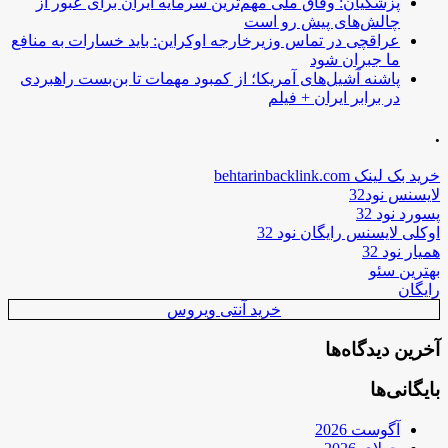
پزشکیان: وفاق ملی مهم‌ترین سرمایه ایران برای عبور از
چالش‌های پیش رو است
عراقچی در تماس وزیرخارجه اوکراین: باید خسارات به منافع
ما جبران شود
پاشنه آشیل‌های آمریکا؛ از کمبود مهمات تا بن‌بست راهبردی
در برابر ایران + فیلم
.
خرید بک لینک behtarinbacklink.com
لایسنس نود32
پسورد نود 32
اوکلی لایسنس رایگان نود 32
همیار نود 32
بهترین سئو
رایگان
خرید آنتی ویروس
آخرین دیدگاه‌ها
بایگانی‌ها
آگوست 2026