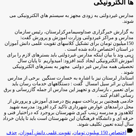
ها الکترونيکی
مدارس غيردولتی به زودی مجهز به سيستم هاي الکترونيکی می
شوند.
به گزارش خبرگزاری صداوسیمامرکزلرستان، رئيس سازمان
مدارس و مراکز غيردولتی وزارت آموزش و پرورش گفت:
150ميليون تومان برای تشکيل کلاسهای تقويت علمی دانش آموزان
در استان اختصاص داده شده است .
زینی وند با بیان اینکه مدارس غیردولتی باید بسترهای لازم را برای
آموزش الکترونیکی ایجاد کنند افزود: امیدواریم تا پایان سال
تحصیلی همه مدارس غیر دولتی مجهز به بسترهای الکترونیکی
شوند .
استاندار لرستان نيز با اشاره به خسارت سنگین برخی از مدارس
استان بر اثر سيل امسال گفت : دستگاههای خدمات رسان بايد
برای تعمير ، بازسازی و تجهيز اين مدارس از جمله گازرسانی و برق
رسانی اقدام کنند .
خادمی همچنين بر پرداخت سهم پنج درصدی آموزش و پرورش از
محل درآمدهای عوارض شهرداری تاکيد کرد افزود: مدرسه شهيد
کلاهدوز و مدرسه زينب کبری شهرستان بروجرد که دراختيار فنی و
حرفه ای و دانشگاه فرهنگيان اين شهرستان است بايد تا پايان خرداد
سال آينده تعيين تکليف شوند.
label
اختصاص 150 میلیون تومان
,
تقویت علمی دانش آموزان
,
حذف