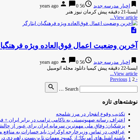
person
chat_bubble
access_time
bookmark
اخبار مدرسه جدید
56 years ago
0
ایسنا-21 دقیقه پیش کرمان نیوز هنر
View article...
description
آخرین وضعیت اعمال فوق‌العاده ویژه فرهنگیان
person
chat_bubble
access_time
bookmark
اخبار مدرسه جدید
56 years ago
0
ایسنا-22 دقیقه پیش کیمیا دانلود مجله اتومبیل
View article...
‹ Previous
2
1
صفحه‌بندی
Search
search
نوشته‌ها
Search …
for
نوشته‌های تازه
تکذیب وقوع انفجار در مرز شلمچه
اعتراف رسانه صهیونیستی به ناکامی ترامپ در برابر ایران + فی
پزشکیان: وفاق ملی مهم‌ترین سرمایه ایران برای عبور از چا
عراقچی در تماس وزیرخارجه اوکراین: باید خسارات به منافع م
پاشنه آشیل‌های آمریکا؛ از کمبود مهمات تا بن‌بست راهبردی در ب