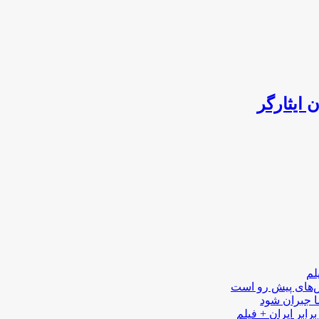
 ایثارگر
لم
لش‌های پیش رو است
ا جبران شود
رابر ایران + فیلم