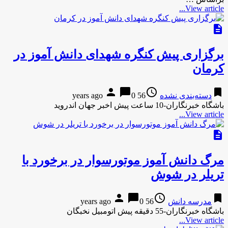
View article...
description
برگزاری پیش کنگره شهدای دانش آموز در
کرمان
person
chat_bubble
access_time
bookmark
دسته‌بندی نشده
56 years ago
0
باشگاه خبرنگاران-10 ساعت پیش اخبر جهان اندروید
View article...
description
مرگ دانش آموز موتورسوار در برخورد با
تریلر در شوش
person
chat_bubble
access_time
bookmark
مدرسه دانش
56 years ago
0
باشگاه خبرنگاران-55 دقیقه پیش اتومبیل نخبگان
View article...