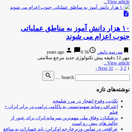
View article...
description
۱۰ هزار دانش آموز به مناطق عملیاتی
جنوب اعزام می شوند
person
chat_bubble
access_time
bookmark
مدرسه دانش
56 years ago
0
مهر-12 دقیقه پیش تکنولوژی جدید مرجع سلامتی
View article...
1
2
3
…
31
صفحه‌بندی
Next ›
Search
search
نوشته‌ها
Search …
for
نوشته‌های تازه
تکذیب وقوع انفجار در مرز شلمچه
اعتراف رسانه صهیونیستی به ناکامی ترامپ در برابر ایران +
فیلم
پزشکیان: وفاق ملی مهم‌ترین سرمایه ایران برای عبور از
چالش‌های پیش رو است
عراقچی در تماس وزیرخارجه اوکراین: باید خسارات به منافع