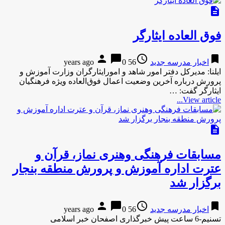
description
فوق العاده ایثارگر
person
chat_bubble
access_time
bookmark
اخبار مدرسه جدید
56 years ago
0
ایلنا: مدیرکل دفتر امور شاهد و امورایثارگران وزارت آموزش و
پرورش درباره آخرین وضعیت اعمال فوق‌العاده ویژه فرهنگیان
ایثارگر گفت: …
View article...
description
مسابقات فرهنگی وهنری نماز، قرآن و
عترت اداره آموزش و پرورش منطقه بنجار
برگزار شد
person
chat_bubble
access_time
bookmark
اخبار مدرسه جدید
56 years ago
0
تسنیم-6 ساعت پیش خبرگذاری اصفحان خبر اسلامی