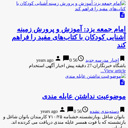
description
امام جمعه یزد: آموزش و پرورش زمینه
آشنایی کودکان با کتاب‌های مفید را فراهم
کند
person
chat_bubble
access_time
bookmark
اخبار مدرسه جدید
56 years ago
0
باشگاه خبرنگاران-27 دقیقه پیش اخبار آگهی استخدام
View article...
description
موضوعیت نداشتن عایله مندی
person
chat_bubble
access_time
bookmark
دسته‌بندی نشده
56 years ago
0
بانوان شاغل .وبازنشسته.خشنامه ۷۱۰/۲۵ کارمندان بانوان شاغل و
بازنشسته که با فوت همسر عایله مندی دریافت می کردنده اند.
براساس …