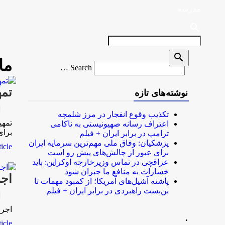
مدرسه
search
search
ما
Search
Search …
for
تمه
نوشته‌های تازه
rk
تکذیب وقوع انفجار در مرز شلمچه
تمهی
اعتراف رسانه صهیونیستی به ناکامی
برا
ترامپ در برابر ایران + فیلم
پزشکیان: وفاق ملی مهم‌ترین سرمایه ایران
le...
برای عبور از چالش‌های پیش رو است
عراقچی در تماس وزیرخارجه اوکراین: باید
خسارات به منافع ما جبران شود
اجر
پاشنه آشیل‌های آمریکا؛ از کمبود مهمات تا
بن‌بست راهبردی در برابر ایران + فیلم
rk
اجرا
.
le...