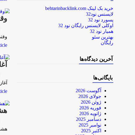
خرید بک لینک behtarinbacklink.com
لایسنس نود32
وقت
پسورد نود 32
اوکلی لایسنس رایگان نود 32
rk
همیار نود 32
وقتی
بهترین سئو
رایگان
le...
آخرین دیدگاه‌ها
آغا
rk
بایگانی‌ها
آغاز
آگوست 2026
le...
جولای 2026
ژوئن 2026
فوریه 2026
هشد
ژانویه 2026
دسامبر 2025
rk
نوامبر 2025
هشدا
اکتبر 2025